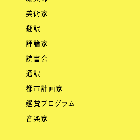
美術家
翻訳
評論家
読書会
通訳
都市計画家
鑑賞プログラム
音楽家