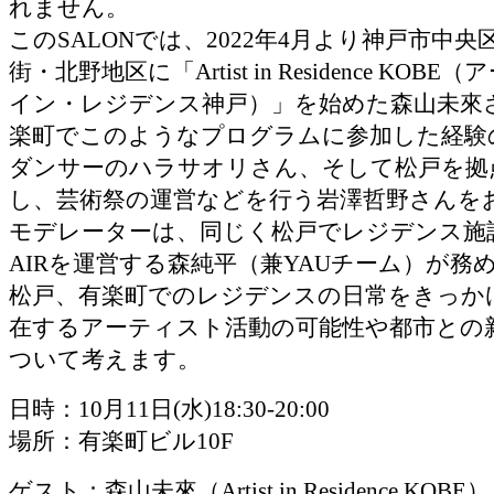
れません。
このSALONでは、2022年4月より神戸市中
街・北野地区に「Artist in Residence KOB
イン・レジデンス神戸）」を始めた森山未來
楽町でこのようなプログラムに参加した経験
ダンサーのハラサオリさん、そして松戸を拠
し、芸術祭の運営などを行う岩澤哲野さんを
モデレーターは、同じく松戸でレジデンス施設 P
AIRを運営する森純平（兼YAUチーム）が務
松戸、有楽町でのレジデンスの日常をきっか
在するアーティスト活動の可能性や都市との
ついて考えます。
日時：10月11日(水)18:30-20:00
場所：有楽町ビル10F
ゲスト：森山未來（Artist in Residence KO