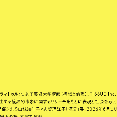
トゥルク。女子美術大学講師（構想と倫理）。TISSUE Inc. 
生する境界的事象に関するリサーチをもとに表現と社会を考える
で開催される山城知佳子×志賀理江子「漂着」展、2026年6月
境線上の蟹」不定期連載。