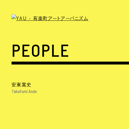
PEOPLE
安東嵩史
Takafumi Ando