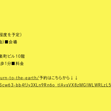
程度を予定）
由）■会場
楽町ビル10階
歩1分■料金
turn-to-the-earth/
予約はこちらから↓↓
QLScw63-bb4fJy3XLn9Rn6o_tIAvsVX8zMGIWLWRLzL