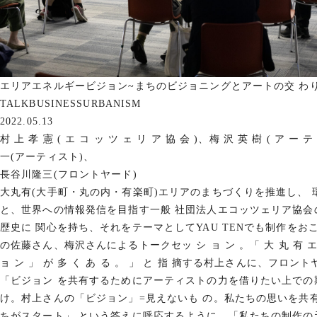
エリアエネルギービジョン~まちのビジョニングとアートの交 わり~
TALK
BUSINESS
URBANISM
2022.05.13
村 上 孝 憲 ( エ コ ッ ツ ェ リ ア 協 会 )、梅 沢 英 樹 ( ア ー テ
一(アーティスト)、
長谷川隆三(フロントヤード)
大丸有(大手町・丸の内・有楽町)エリアのまちづくりを推進し、 環
と、世界への情報発信を目指す一般 社団法人エコッツェリア協会
歴史に 関心を持ち、それをテーマとしてYAU TENでも制作をお
の佐藤さん、梅沢さんによるトークセッ シ ョ ン 。「 大 丸 有 エ リ 
ョ ン 」 が 多 く あ る 。 」 と 指 摘する村上さんに、フロント
「ビジョン を共有するためにアーティストの力を借りたい上での
け。村上さんの「ビジョン」=見えないも の。私たちの思いを
ちがスタート」 という答えに呼応するように、「私たちの制作の