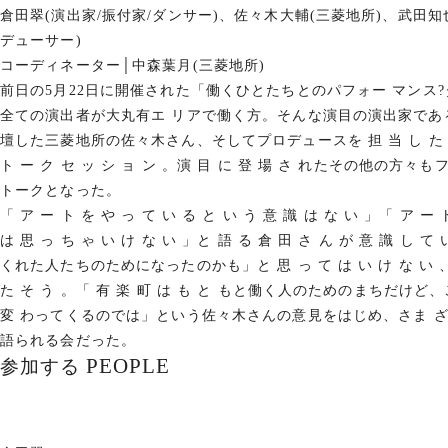
倉田翠(演出家/振付家/ダンサー)、佐々木大輔(三菱地所)、武田知也(
デューサー)
コーディネーター│中森葉月(三菱地所)
前日の5月22日に開催された「働くひとたちとのパフォー マンス?
全ての演出者が大丸有エ リアで働く方。そんな演目の演出家で
壇した三菱地所の佐々木さん、そしてプロデュースを 担 当 し た 武
ト ー ク セ ッ シ ョ ン 。演 目 に 登 場 さ れたその他の方
トークとなった。
「 ア ー ト を や っ て い る と い う 意 識 は な い 」「 ア ー ト 
は 思 っ ち ゃ い け な い 」と 語 る 倉 田 さ ん が 意 識 し
くれた人たちのためになったのかも」と 思 っ て は い け な い 、 と
た そ う 。「 有 楽 町 は も と もと働く人のためのまちだけど
変 わってくるのでは」という佐々木さんの意見をはじめ、さま さ
語られる会だった。
PEOPLE
参加する