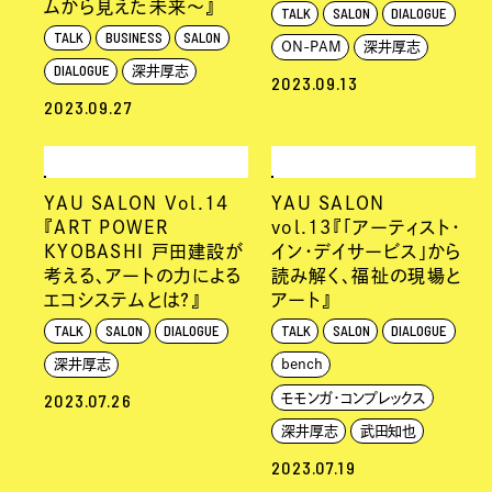
ムから見えた未来〜』
TALK
SALON
DIALOGUE
TALK
BUSINESS
SALON
ON-PAM
深井厚志
DIALOGUE
深井厚志
2023.09.13
2023.09.27
YAU SALON Vol.14
YAU SALON
『ART POWER
vol.13『「アーティスト・
KYOBASHI 戸田建設が
イン・デイサービス」から
考える、アートの力による
読み解く、福祉の現場と
エコシステムとは？』
アート』
TALK
SALON
DIALOGUE
TALK
SALON
DIALOGUE
深井厚志
bench
2023.07.26
モモンガ・コンプレックス
深井厚志
武田知也
2023.07.19