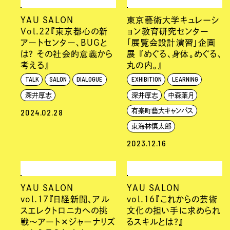
YAU SALON
東京藝術大学キュレーシ
Vol.22『東京都心の新
ョン教育研究センター
アートセンター、BUGと
「展覧会設計演習」企画
は？ その社会的意義から
展 『めぐる、身体。めぐる、
考える』
丸の内。』
TALK
SALON
DIALOGUE
EXHIBITION
LEARNING
深井厚志
深井厚志
中森葉月
2024.02.28
有楽町藝大キャンパス
東海林慎太郎
2023.12.16
YAU SALON
YAU SALON
vol.17『日経新聞、アル
vol.16『これからの芸術
スエレクトロニカへの挑
文化の担い手に求められ
戦〜アート✕ジャーナリズ
るスキルとは？』