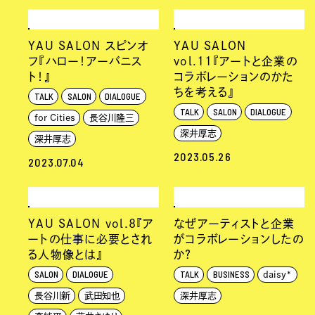
YAU SALON スピンオ
YAU SALON
フ『ハロー！アーバニス
vol.11『アートと企業の
ト！』
コラボレーションのかた
ちを考える』
TALK
SALON
DIALOGUE
TALK
SALON
DIALOGUE
for Cities
長谷川隆三
深井厚志
深井厚志
2023.05.26
2023.07.04
YAU SALON vol.8『ア
なぜアーティストと企業
ートの仕事に必要とされ
がコラボレーションしたの
る人物像とは』
か?
SALON
DIALOGUE
TALK
BUSINESS
daisy*
長谷川新
武田知也
深井厚志