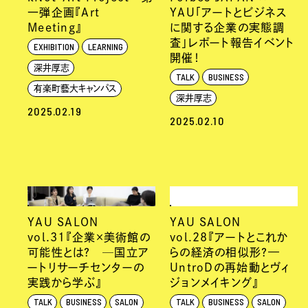
一弾企画『Art
YAU「アートとビジネス
Meeting』
に関する企業の実態調
査」レポート報告イベント
EXHIBITION
LEARNING
開催！
深井厚志
TALK
BUSINESS
有楽町藝大キャンパス
深井厚志
2025.02.19
2025.02.10
YAU SALON
YAU SALON
vol.31『企業×美術館の
vol.28『アートとこれか
可能性とは？ ─国立ア
らの経済の相似形？—
ートリサーチセンターの
UntroDの再始動とヴィ
実践から学ぶ』
ジョンメイキング』
TALK
BUSINESS
SALON
TALK
BUSINESS
SALON