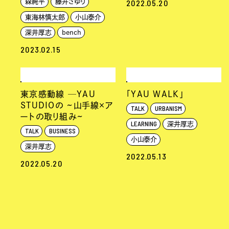
2022.05.20
森純平
藤井さゆり
東海林慎太郎
小山泰介
深井厚志
bench
2023.02.15
東京感動線 ─YAU
「YAU WALK」
STUDIOの ~山手線×ア
TALK
URBANISM
ートの取り組み~
LEARNING
深井厚志
TALK
BUSINESS
小山泰介
深井厚志
2022.05.13
2022.05.20