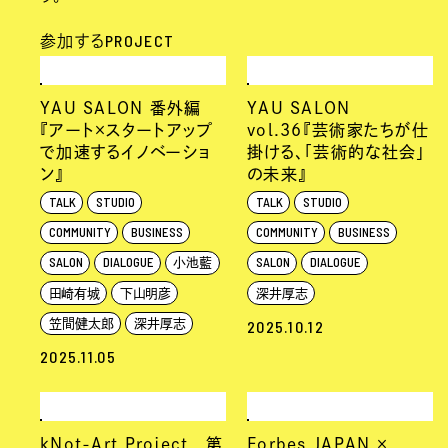
PROJECT
参加する
YAU SALON 番外編
YAU SALON
『アート×スタートアップ
vol.36『芸術家たちが仕
で加速するイノベーショ
掛ける、「芸術的な社会」
ン』
の未来』
TALK
STUDIO
TALK
STUDIO
COMMUNITY
BUSINESS
COMMUNITY
BUSINESS
SALON
DIALOGUE
SALON
DIALOGUE
小池藍
田崎有城
下山明彦
深井厚志
2025.10.12
笠間健太郎
深井厚志
2025.11.05
kNot-Art Project 第
Forbes JAPAN ×