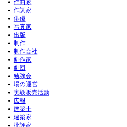
作曲家
作詞家
俳優
写真家
出版
制作
制作会社
劇作家
劇団
勉強会
場の運営
実験販売活動
広報
建築士
建築家
批評家