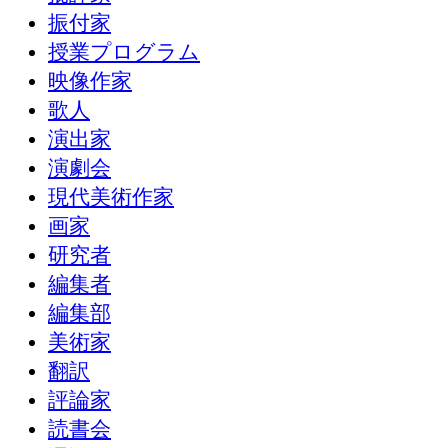
振付家
授業プログラム
映像作家
歌人
演出家
演劇会
現代美術作家
画家
研究者
編集者
編集部
美術家
翻訳
評論家
読書会