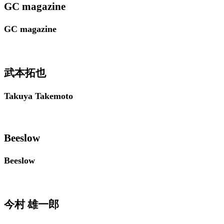
GC magazine
GC magazine
武本拓也
Takuya Takemoto
Beeslow
Beeslow
今村 雄一郎