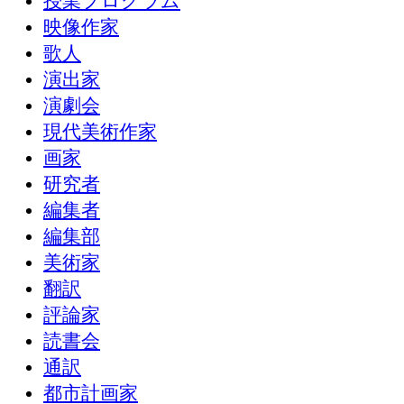
授業プログラム
映像作家
歌人
演出家
演劇会
現代美術作家
画家
研究者
編集者
編集部
美術家
翻訳
評論家
読書会
通訳
都市計画家