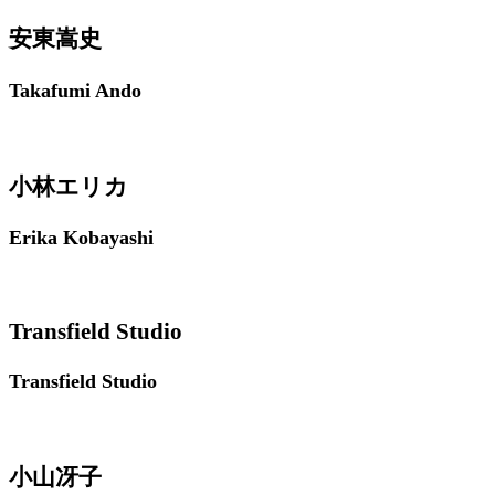
安東嵩史
Takafumi Ando
小林エリカ
Erika Kobayashi
Transfield Studio
Transfield Studio
小山冴子