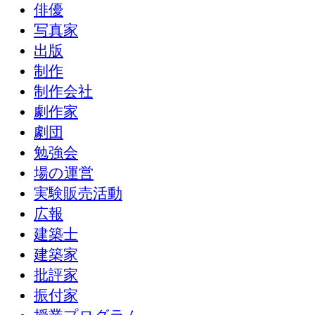
俳優
写真家
出版
制作
制作会社
劇作家
劇団
勉強会
場の運営
実験販売活動
広報
建築士
建築家
批評家
振付家