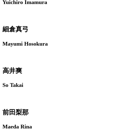
Yuichiro Imamura
細倉真弓
Mayumi Hosokura
高井爽
So Takai
前田梨那
Maeda Rina