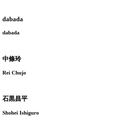
dabada
dabada
​中條玲
Rei Chujo
石黒昌平
Shohei Ishiguro