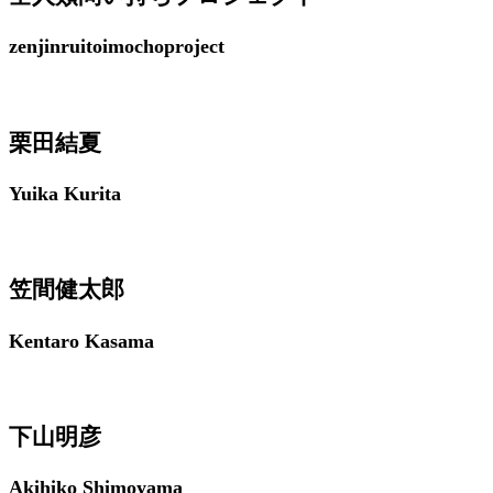
zenjinruitoimochoproject
栗田結夏
Yuika Kurita
笠間健太郎
Kentaro Kasama
下山明彦
Akihiko Shimoyama