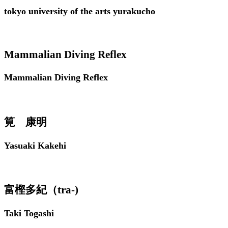
tokyo university of the arts yurakucho
Mammalian Diving Reflex
Mammalian Diving Reflex
筧 康明
Yasuaki Kakehi
富樫多紀（tra-)
Taki Togashi