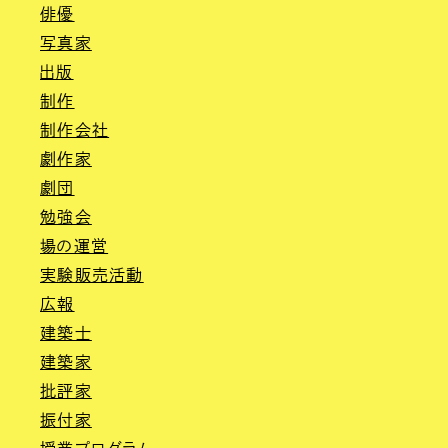
俳優
写真家
出版
制作
制作会社
劇作家
劇団
勉強会
場の運営
実験販売活動
広報
建築士
建築家
批評家
振付家