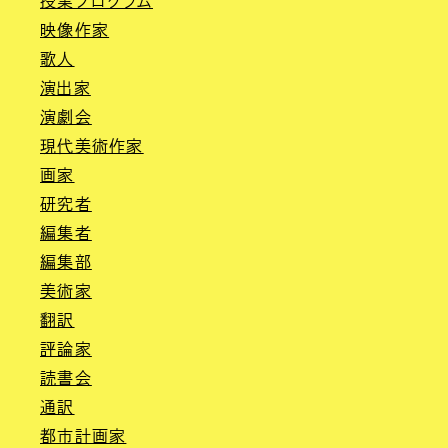
授業プログラム
映像作家
歌人
演出家
演劇会
現代美術作家
画家
研究者
編集者
編集部
美術家
翻訳
評論家
読書会
通訳
都市計画家