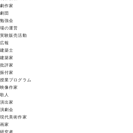
劇作家
劇団
勉強会
場の運営
実験販売活動
広報
建築士
建築家
批評家
振付家
授業プログラム
映像作家
歌人
演出家
演劇会
現代美術作家
画家
研究者