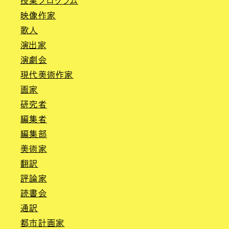
授業プログラム
映像作家
歌人
演出家
演劇会
現代美術作家
画家
研究者
編集者
編集部
美術家
翻訳
評論家
読書会
通訳
都市計画家