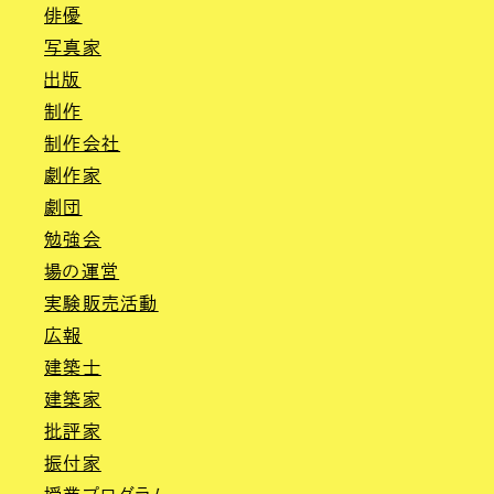
俳優
写真家
出版
制作
制作会社
劇作家
劇団
勉強会
場の運営
実験販売活動
広報
建築士
建築家
批評家
振付家