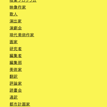
授業プログラム
映像作家
歌人
演出家
演劇会
現代美術作家
画家
研究者
編集者
編集部
美術家
翻訳
評論家
読書会
通訳
都市計画家