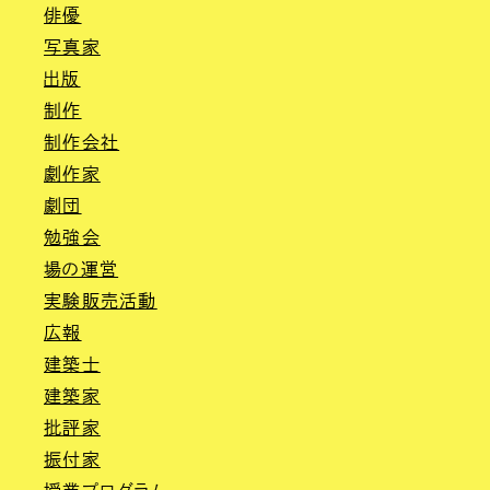
俳優
写真家
出版
制作
制作会社
劇作家
劇団
勉強会
場の運営
実験販売活動
広報
建築士
建築家
批評家
振付家