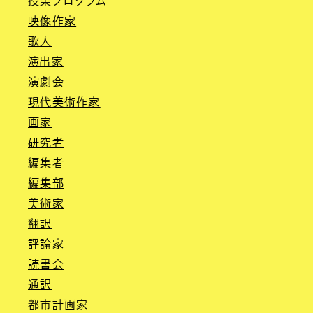
授業プログラム
映像作家
歌人
演出家
演劇会
現代美術作家
画家
研究者
編集者
編集部
美術家
翻訳
評論家
読書会
通訳
都市計画家