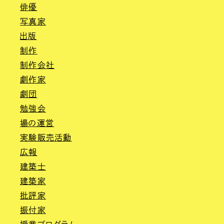
俳優
写真家
出版
制作
制作会社
劇作家
劇団
勉強会
場の運営
実験販売活動
広報
建築士
建築家
批評家
振付家