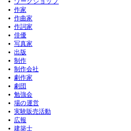
ワークショップ
作家
作曲家
作詞家
俳優
写真家
出版
制作
制作会社
劇作家
劇団
勉強会
場の運営
実験販売活動
広報
建築士