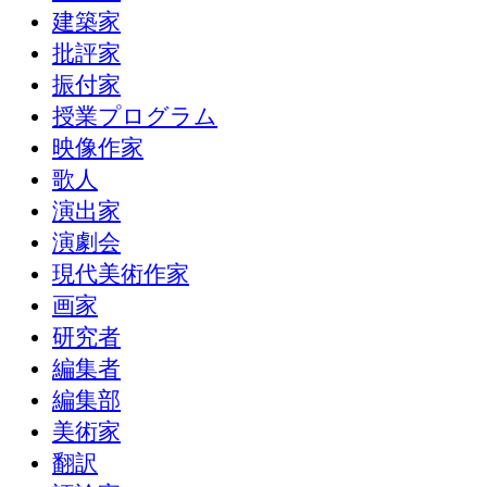
建築家
批評家
振付家
授業プログラム
映像作家
歌人
演出家
演劇会
現代美術作家
画家
研究者
編集者
編集部
美術家
翻訳