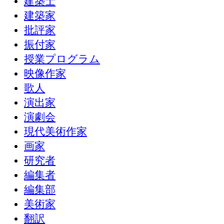
建築士
建築家
批評家
振付家
授業プログラム
映像作家
歌人
演出家
演劇会
現代美術作家
画家
研究者
編集者
編集部
美術家
翻訳