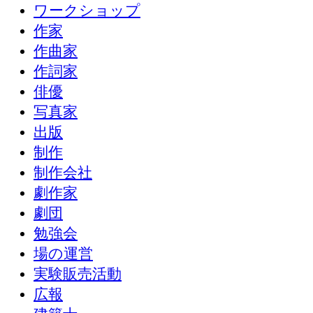
ワークショップ
作家
作曲家
作詞家
俳優
写真家
出版
制作
制作会社
劇作家
劇団
勉強会
場の運営
実験販売活動
広報