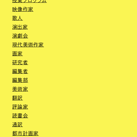
授業プログラム
映像作家
歌人
演出家
演劇会
現代美術作家
画家
研究者
編集者
編集部
美術家
翻訳
評論家
読書会
通訳
都市計画家