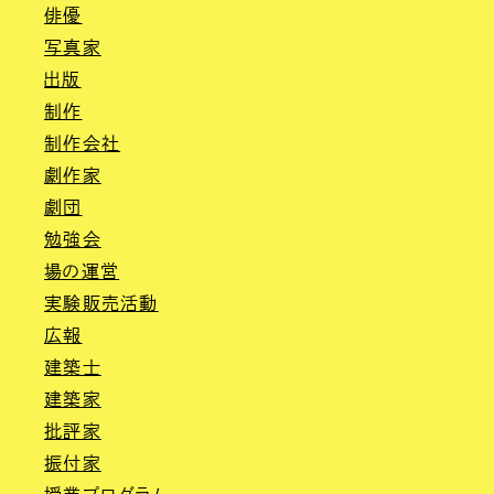
俳優
写真家
出版
制作
制作会社
劇作家
劇団
勉強会
場の運営
実験販売活動
広報
建築士
建築家
批評家
振付家