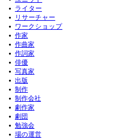
ライター
リサーチャー
ワークショップ
作家
作曲家
作詞家
俳優
写真家
出版
制作
制作会社
劇作家
劇団
勉強会
場の運営