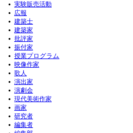
実験販売活動
広報
建築士
建築家
批評家
振付家
授業プログラム
映像作家
歌人
演出家
演劇会
現代美術作家
画家
研究者
編集者