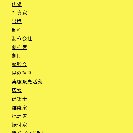
俳優
写真家
出版
制作
制作会社
劇作家
劇団
勉強会
場の運営
実験販売活動
広報
建築士
建築家
批評家
振付家