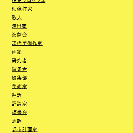
授業プログラム
映像作家
歌人
演出家
演劇会
現代美術作家
画家
研究者
編集者
編集部
美術家
翻訳
評論家
読書会
通訳
都市計画家