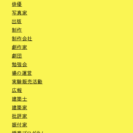
俳優
写真家
出版
制作
制作会社
劇作家
劇団
勉強会
場の運営
実験販売活動
広報
建築士
建築家
批評家
振付家