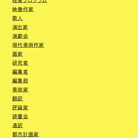
授業プログラム
映像作家
歌人
演出家
演劇会
現代美術作家
画家
研究者
編集者
編集部
美術家
翻訳
評論家
読書会
通訳
都市計画家