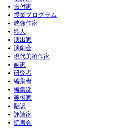
振付家
授業プログラム
映像作家
歌人
演出家
演劇会
現代美術作家
画家
研究者
編集者
編集部
美術家
翻訳
評論家
読書会