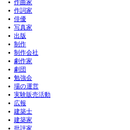
作曲家
作詞家
俳優
写真家
出版
制作
制作会社
劇作家
劇団
勉強会
場の運営
実験販売活動
広報
建築士
建築家
批評家