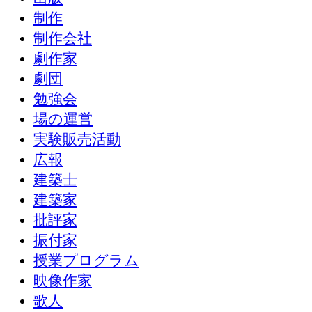
制作
制作会社
劇作家
劇団
勉強会
場の運営
実験販売活動
広報
建築士
建築家
批評家
振付家
授業プログラム
映像作家
歌人