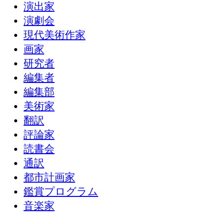
演出家
演劇会
現代美術作家
画家
研究者
編集者
編集部
美術家
翻訳
評論家
読書会
通訳
都市計画家
鑑賞プログラム
音楽家