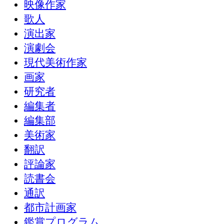
映像作家
歌人
演出家
演劇会
現代美術作家
画家
研究者
編集者
編集部
美術家
翻訳
評論家
読書会
通訳
都市計画家
鑑賞プログラム