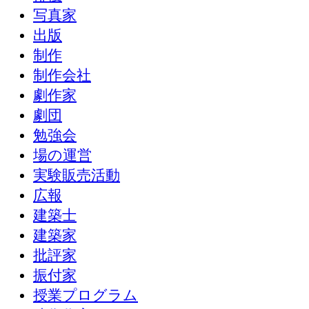
写真家
出版
制作
制作会社
劇作家
劇団
勉強会
場の運営
実験販売活動
広報
建築士
建築家
批評家
振付家
授業プログラム