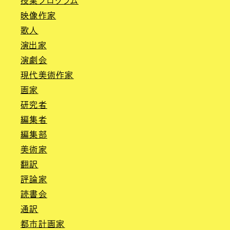
授業プログラム
映像作家
歌人
演出家
演劇会
現代美術作家
画家
研究者
編集者
編集部
美術家
翻訳
評論家
読書会
通訳
都市計画家