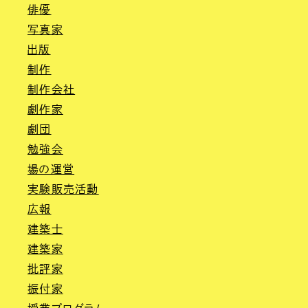
俳優
写真家
出版
制作
制作会社
劇作家
劇団
勉強会
場の運営
実験販売活動
広報
建築士
建築家
批評家
振付家