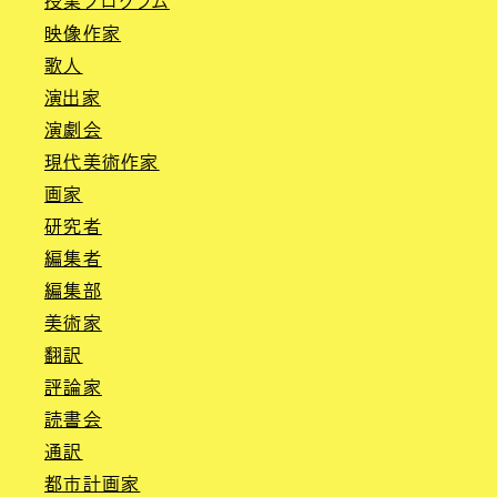
授業プログラム
映像作家
歌人
演出家
演劇会
現代美術作家
画家
研究者
編集者
編集部
美術家
翻訳
評論家
読書会
通訳
都市計画家