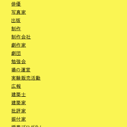
俳優
写真家
出版
制作
制作会社
劇作家
劇団
勉強会
場の運営
実験販売活動
広報
建築士
建築家
批評家
振付家