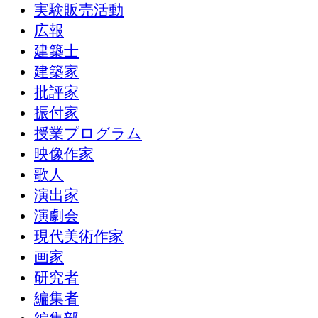
実験販売活動
広報
建築士
建築家
批評家
振付家
授業プログラム
映像作家
歌人
演出家
演劇会
現代美術作家
画家
研究者
編集者