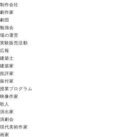
制作会社
劇作家
劇団
勉強会
場の運営
実験販売活動
広報
建築士
建築家
批評家
振付家
授業プログラム
映像作家
歌人
演出家
演劇会
現代美術作家
画家