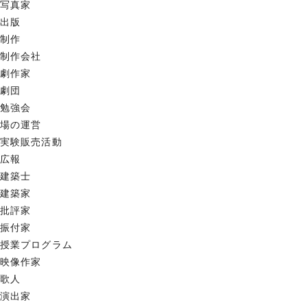
写真家
出版
制作
制作会社
劇作家
劇団
勉強会
場の運営
実験販売活動
広報
建築士
建築家
批評家
振付家
授業プログラム
映像作家
歌人
演出家