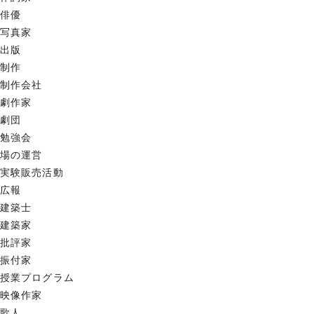
俳優
写真家
出版
制作
制作会社
劇作家
劇団
勉強会
場の運営
実験販売活動
広報
建築士
建築家
批評家
振付家
授業プログラム
映像作家
歌人