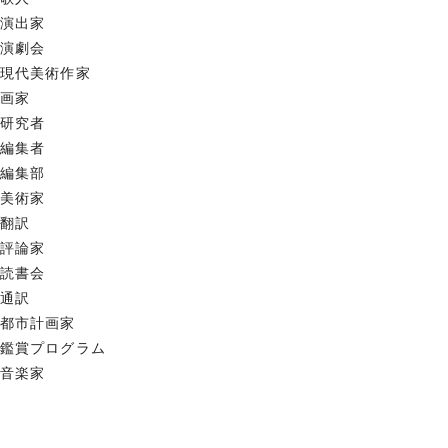
演出家
演劇会
現代美術作家
画家
研究者
編集者
編集部
美術家
翻訳
評論家
読書会
通訳
都市計画家
鑑賞プログラム
音楽家