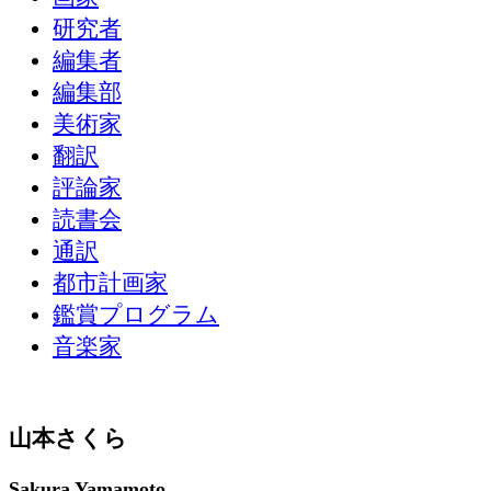
研究者
編集者
編集部
美術家
翻訳
評論家
読書会
通訳
都市計画家
鑑賞プログラム
音楽家
山本さくら
Sakura Yamamoto