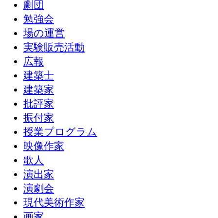
劇団
勉強会
場の運営
実験販売活動
広報
建築士
建築家
批評家
振付家
授業プログラム
映像作家
歌人
演出家
演劇会
現代美術作家
画家