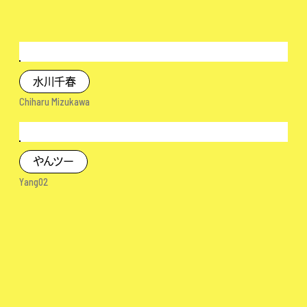
水川千春
Chiharu Mizukawa
やんツー
Yang02