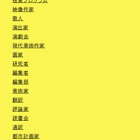
授業プログラム
映像作家
歌人
演出家
演劇会
現代美術作家
画家
研究者
編集者
編集部
美術家
翻訳
評論家
読書会
通訳
都市計画家