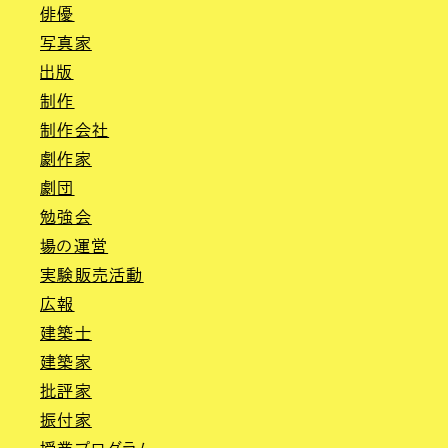
俳優
写真家
出版
制作
制作会社
劇作家
劇団
勉強会
場の運営
実験販売活動
広報
建築士
建築家
批評家
振付家