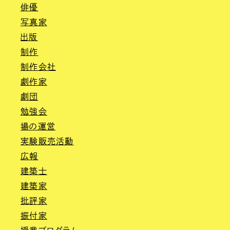
俳優
写真家
出版
制作
制作会社
劇作家
劇団
勉強会
場の運営
実験販売活動
広報
建築士
建築家
批評家
振付家