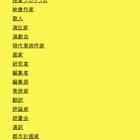
授業プログラム
映像作家
歌人
演出家
演劇会
現代美術作家
画家
研究者
編集者
編集部
美術家
翻訳
評論家
読書会
通訳
都市計画家