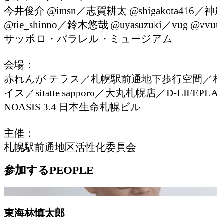
今井俊介 @imsn／志賀耕太 @shigakota416／
@rie_shinno／鈴木悠哉 @uyasuzuki／vug @vv
サッポロ・パラレル・ミュージアム
会場：
赤れんが テラス／札幌駅前通地下歩行空間／
イス／sitatte sapporo／大丸札幌店／D-LIFEP
NOASIS 3.4 日本生命札幌ビル
主催：
札幌駅前通地区活性化委員会
参加する
PEOPLE
東海林慎太郎