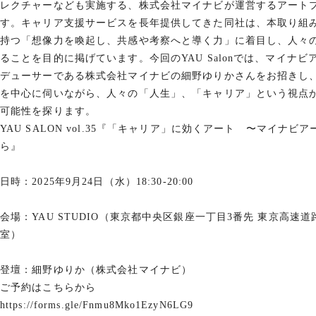
レクチャーなども実施する、株式会社マイナビが運営するアート
す。キャリア支援サービスを長年提供してきた同社は、本取り組
持つ「想像力を喚起し、共感や考察へと導く力」に着目し、人々
ることを目的に掲げています。今回のYAU Salonでは、マイナ
デューサー︎である株式会社マイナビの細野ゆりかさんをお招きし
を中心に伺いながら、人々の「人生」、「キャリア」という視点
可能性を探ります。
YAU SALON vol.35『「キャリア」に効くアート 〜マイナ
ら』
日時：2025年9月24日（水）18:30-20:00
会場：YAU STUDIO（東京都中央区銀座一丁目3番先 東京高速道
室）
登壇：細野ゆりか（株式会社マイナビ）
ご予約はこちらから
https://forms.gle/Fnmu8Mko1EzyN6LG9