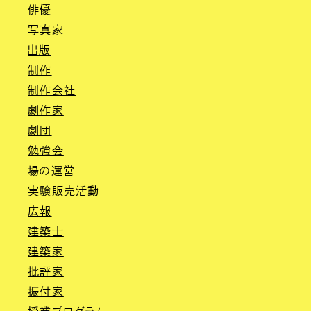
俳優
写真家
出版
制作
制作会社
劇作家
劇団
勉強会
場の運営
実験販売活動
広報
建築士
建築家
批評家
振付家