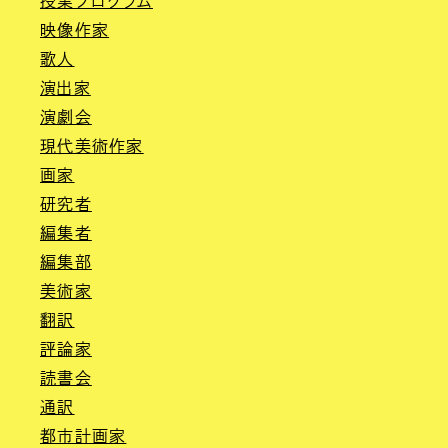
授業プログラム
映像作家
歌人
演出家
演劇会
現代美術作家
画家
研究者
編集者
編集部
美術家
翻訳
評論家
読書会
通訳
都市計画家