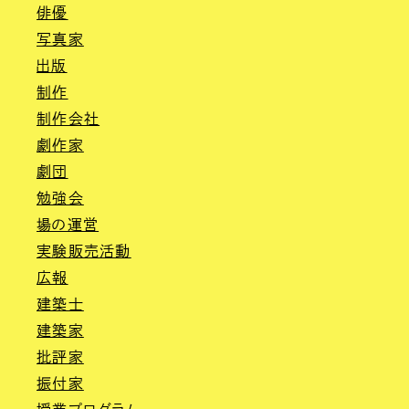
俳優
写真家
出版
制作
制作会社
劇作家
劇団
勉強会
場の運営
実験販売活動
広報
建築士
建築家
批評家
振付家