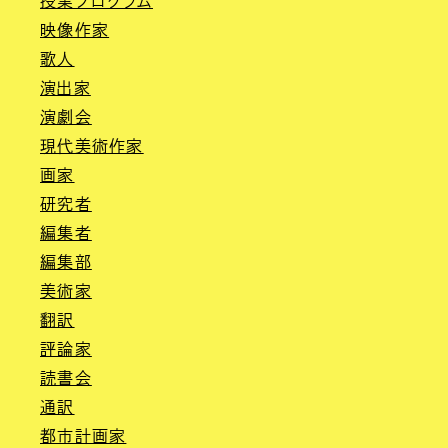
授業プログラム
映像作家
歌人
演出家
演劇会
現代美術作家
画家
研究者
編集者
編集部
美術家
翻訳
評論家
読書会
通訳
都市計画家