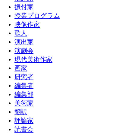
振付家
授業プログラム
映像作家
歌人
演出家
演劇会
現代美術作家
画家
研究者
編集者
編集部
美術家
翻訳
評論家
読書会