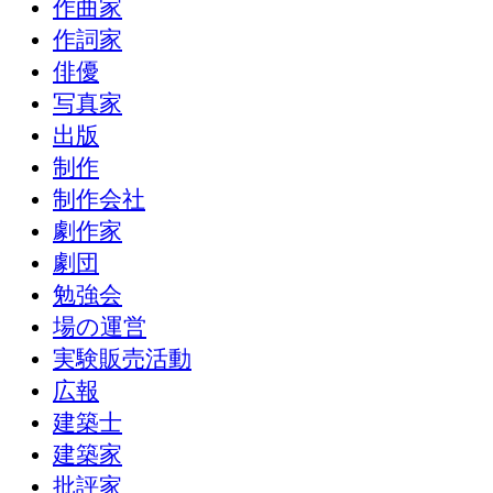
作曲家
作詞家
俳優
写真家
出版
制作
制作会社
劇作家
劇団
勉強会
場の運営
実験販売活動
広報
建築士
建築家
批評家