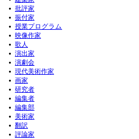
批評家
振付家
授業プログラム
映像作家
歌人
演出家
演劇会
現代美術作家
画家
研究者
編集者
編集部
美術家
翻訳
評論家