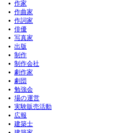
作家
作曲家
作詞家
俳優
写真家
出版
制作
制作会社
劇作家
劇団
勉強会
場の運営
実験販売活動
広報
建築士
建築家