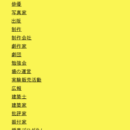
俳優
写真家
出版
制作
制作会社
劇作家
劇団
勉強会
場の運営
実験販売活動
広報
建築士
建築家
批評家
振付家