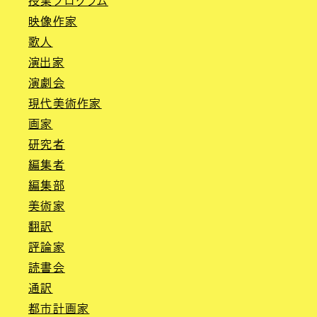
授業プログラム
映像作家
歌人
演出家
演劇会
現代美術作家
画家
研究者
編集者
編集部
美術家
翻訳
評論家
読書会
通訳
都市計画家