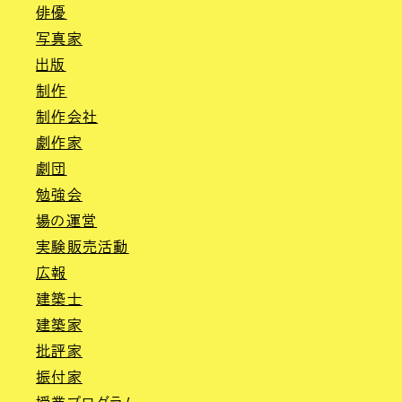
俳優
写真家
出版
制作
制作会社
劇作家
劇団
勉強会
場の運営
実験販売活動
広報
建築士
建築家
批評家
振付家