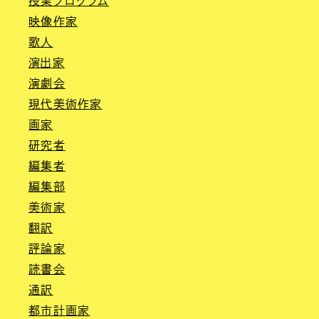
授業プログラム
映像作家
歌人
演出家
演劇会
現代美術作家
画家
研究者
編集者
編集部
美術家
翻訳
評論家
読書会
通訳
都市計画家