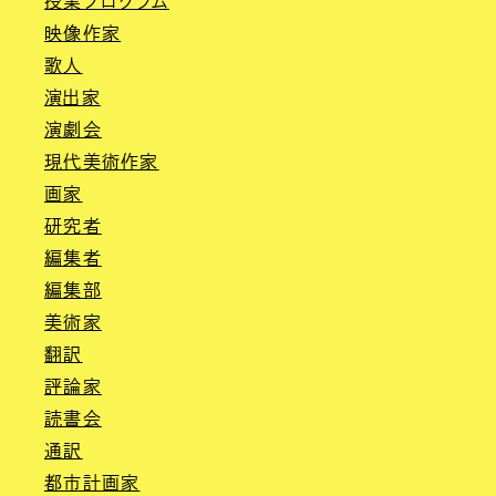
授業プログラム
映像作家
歌人
演出家
演劇会
現代美術作家
画家
研究者
編集者
編集部
美術家
翻訳
評論家
読書会
通訳
都市計画家