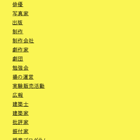
俳優
写真家
出版
制作
制作会社
劇作家
劇団
勉強会
場の運営
実験販売活動
広報
建築士
建築家
批評家
振付家