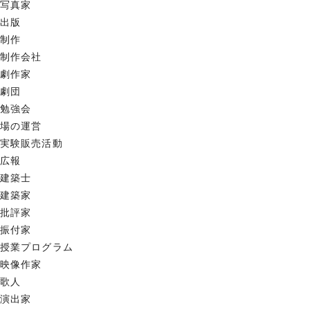
写真家
出版
制作
制作会社
劇作家
劇団
勉強会
場の運営
実験販売活動
広報
建築士
建築家
批評家
振付家
授業プログラム
映像作家
歌人
演出家