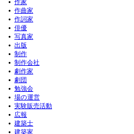
作家
作曲家
作詞家
俳優
写真家
出版
制作
制作会社
劇作家
劇団
勉強会
場の運営
実験販売活動
広報
建築士
建築家