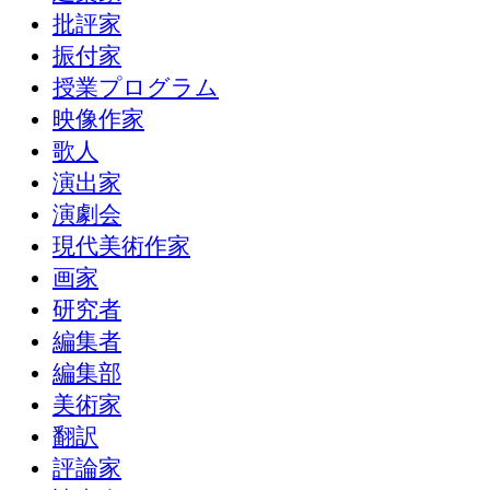
批評家
振付家
授業プログラム
映像作家
歌人
演出家
演劇会
現代美術作家
画家
研究者
編集者
編集部
美術家
翻訳
評論家