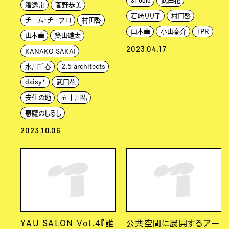
STUDIO
武田花
潘逸舟
菅野歩美
石崎りり子
村田啓
チーム・チープロ
村田啓
山本華
小山泰介
TPR
山本華
築山礁太
2023.04.17
KANAKO SAKAI
水川千春
2.5 architects
daisy*
武田花
安住の地
五十川祐
悪魔のしるし
2023.10.06
YAU SALON Vol.4『誰
公共空間に展開するアー