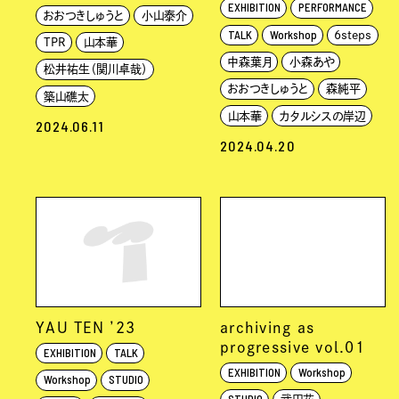
EXHIBITION
PERFORMANCE
おおつきしゅうと
小山泰介
TALK
Workshop
6steps
TPR
山本華
中森葉月
小森あや
松井祐生（関川卓哉）
おおつきしゅうと
森純平
築山礁太
山本華
カタルシスの岸辺
2024.06.11
2024.04.20
YAU TEN ’23
archiving as
progressive vol.01
EXHIBITION
TALK
EXHIBITION
Workshop
Workshop
STUDIO