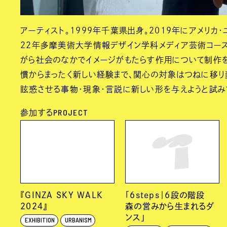
アーティスト。1999年千葉県出身。2019年にアメリカ
22年多摩美術大学情報デザイン学科メディア芸術コース
がら社会のなかでイメージがもたらす作用について制作
慣からまったく新しい経験まで、関心の対象はつねに移り
眩惑させる事物・現象・言説に新しい形を与えようと試み
PROJECT
参加する
『GINZA SKY WALK
「6steps｜6段の階段
2024』​
森の営みから生まれるダ
ンス」
EXHIBITION
URBANISM