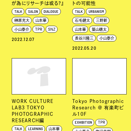
が為にリサーチは或る？』
トの可能性
TALK
SALON
DIALOGUE
TALK
URBANISM
榊原充大
山本華
石毛健太
三野新
小山泰介
TPR
SNZ
山本華
築山礁太
2022.12.07
長谷川隆三
小山泰介
2022.05.20
WORK CULTURE
Tokyo Photographic
LAB3 TOKYO
Research @ 有楽町ビ
PHOTOGRAPHIC
ル10F
RESEARCH編
EXHIBITION
TPR
TALK
LEARNING
山本華