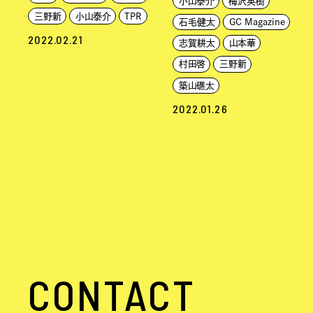
小山泰介
梅沢英樹
三野新
小山泰介
TPR
石毛健太
GC Magazine
2022.02.21
志賀耕太
山本華
村田啓
三野新
築山礁太
2022.01.26
CONTACT